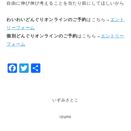
自由に伸び伸び考えることを当たり前にしてほしいから
わいわいどんぐりオンラインのご予約
はこちら→
エント
リーフォーム
個別どんぐりオンラインのご予約
はこちら→
エントリー
フォーム
F
T
共
a
w
有
c
it
e
te
いずみさとこ
b
r
o
izumi
o