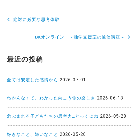
k
投
絶対に必要な思考体験
稿
DKオンライン ～独学支援室の通信講座～
ナ
ビ
最近の投稿
ゲ
ー
全ては安定した感情から
2026-07-01
シ
ョ
わかんなくて、わかった向こう側の楽しさ
2026-06-18
ン
危ぶまれる子どもたちの思考力…とっくにね
2026-05-28
好きなこと、嫌いなこと
2026-05-20