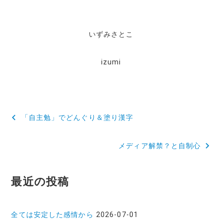
c
it
e
te
いずみさとこ
b
r
o
izumi
o
k
投
「自主勉」でどんぐり＆塗り漢字
稿
メディア解禁？と自制心
ナ
ビ
最近の投稿
ゲ
ー
全ては安定した感情から
2026-07-01