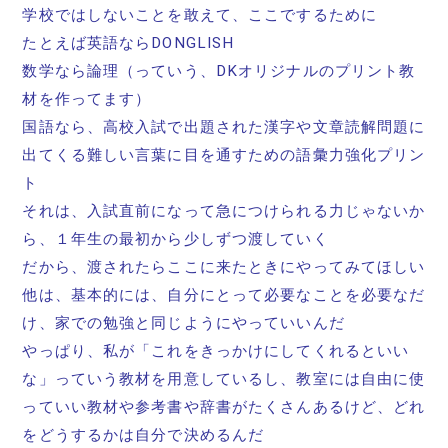
学校ではしないことを敢えて、ここでするために
たとえば英語ならDONGLISH
数学なら論理（っていう、DKオリジナルのプリント教
材を作ってます）
国語なら、高校入試で出題された漢字や文章読解問題に
出てくる難しい言葉に目を通すための語彙力強化プリン
ト
それは、入試直前になって急につけられる力じゃないか
ら、１年生の最初から少しずつ渡していく
だから、渡されたらここに来たときにやってみてほしい
他は、基本的には、自分にとって必要なことを必要なだ
け、家での勉強と同じようにやっていいんだ
やっぱり、私が「これをきっかけにしてくれるといい
な」っていう教材を用意しているし、教室には自由に使
っていい教材や参考書や辞書がたくさんあるけど、どれ
をどうするかは自分で決めるんだ