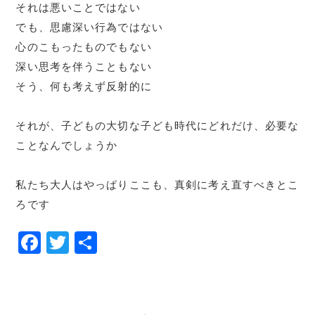
それは悪いことではない
でも、思慮深い行為ではない
心のこもったものでもない
深い思考を伴うこともない
そう、何も考えず反射的に
それが、子どもの大切な子ども時代にどれだけ、必要な
ことなんでしょうか
私たち大人はやっぱりここも、真剣に考え直すべきとこ
ろです
F
T
共
a
w
有
c
it
e
te