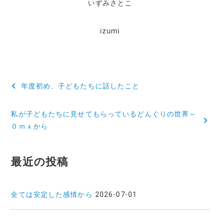
いずみさとこ
b
r
o
izumi
o
k
投
年度初め、子どもたちに話したこと
稿
私が子どもたちに見せてもらっているどんぐりの世界～
ナ
０ｍｘから
ビ
ゲ
最近の投稿
ー
シ
全ては安定した感情から
2026-07-01
ョ