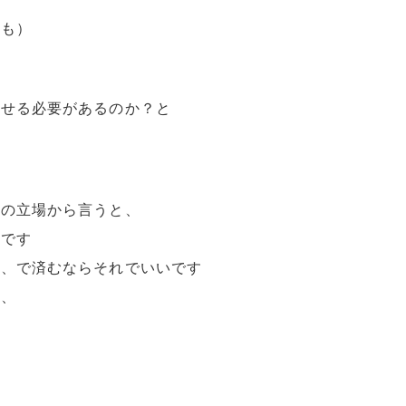
方も）
す
させる必要があるのか？と
私の立場から言うと、
りです
れ、で済むならそれでいいです
て、