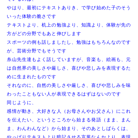
やはり、最初にテキストありき、
で学び始めた子のそう
いった体験の脆さです
テキストより、机上の勉強より、知識より、
体験が先の
方がどの分野でもあと伸びします
スポーツの例も話しましたし、勉強はもちろんなのです
が、
芸術分野でもそうです
糸山先生達もよく話していますが、音楽も、絵画も、
元
は自然界の美しさや厳しさ、
喜びや悲しみを表現するた
めに生まれたものです
それなのに、自然の美しさや厳しさ、
喜びや悲しみを味
わったこともない人が表現できるはずはないので
す
同じように、
感情が動き、大好きな人（お母さんやお父さん）
にこれ
を伝えたい、というところから始まる発語（まま、まん
ま、
わんわんなど）から始まり、そのあとしばらくは、
やっぱりテキストより暗記させる言葉なんかより、
表現