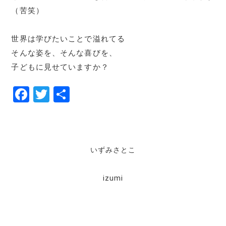
（苦笑）
世界は学びたいことで溢れてる
そんな姿を、そんな喜びを、
子どもに見せていますか？
F
T
共
a
w
有
c
it
e
te
いずみさとこ
b
r
o
izumi
o
k