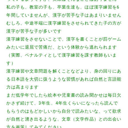
私の子も、教室の子も、卒業生達も、
ほぼ漢字練習を6
年間していませんが、
漢字が苦手な子はあまりいません
むしろ、
中途半端に漢字練習をさせられてきた子の方が
漢字が苦手な子が多
いです
漢字練習をさせないことで、
漢字を書くことが罰ゲーム
みたいに退屈で苦痛だ、
という体験から逃れられます
（実際、
ペナルティとして漢字練習を課す教師もいま
す）
漢字練習や文章問題を解くことなどより、
身の回りにあ
る日本語を大切に扱うような習慣があれば自然と言語
能
力は高まります
まだ低学年でしたら絵本や児童書の読み聞かせは毎日欠
かさず続けて、
3年生、
4年生くらいになったら読んで
もらうのはもどかしいから自分で読
みたいな、って欲求
が自然と湧き出るような、文章（文学作品）
との出会い
方を画策してみてください