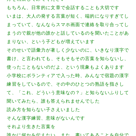
もちろん、日常的に文章で会話することも大切です
いまは、大人の発する言葉が短く、
端的になりすぎてし
まっていて、
なんならスマホ画面で連絡を取り合ってし
まうので親が他の誰かと
話しているのを聞いたことがあ
まりない、
という子どもが増えています
そのせいで語彙力が著しく少ないのに、いきなり漢字で
書け、
と言われても、そもそもその言葉を知らないし、
使ったこともないのだよ、という現象もよくあります
小学校にボランティアで入った時、
みんなで宿題の漢字
練習をしているので、
その中のひとつの熟語を指さし
て、「これ、どういう意味なの？」
と知らないふりして
聞いてみたら、誰も答えられませんでした
読み方を知らない子さえいました
そんな漢字練習、意味がないんです
それより生きた言葉を
誰かに何かを伝えたい、また、
書いてあることを自分で