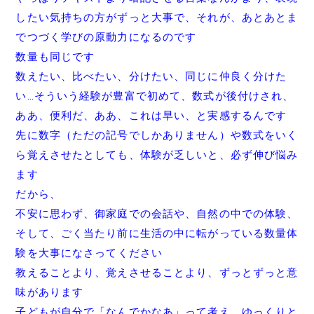
したい気持ちの方がずっと大事で、それが、
あとあとま
でつづく学びの原動力になるのです
数量も同じです
数えたい、比べたい、分けたい、同じに仲良く分けた
い…
そういう経験が豊富で初めて、数式が後付けされ、
ああ、便利だ、
ああ、これは早い、と実感するんです
先に数字（ただの記号でしかありません）
や数式をいく
ら覚えさせたとしても、体験が乏しいと、
必ず伸び悩み
ます
だから、
不安に思わず、御家庭での会話や、自然の中での体験、
そして、
ごく当たり前に生活の中に転がっている数量体
験を大事になさって
ください
教えることより、覚えさせることより、
ずっとずっと意
味があります
子どもが自分で「なんでかなあ」って考え、
ゆっくりと