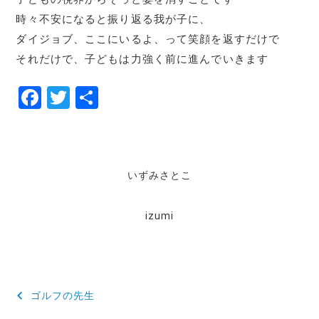
時々不安になると振り返る我が子に、
ダイジョブ、ここにいるよ、って笑顔を返すだけで
それだけで、子どもは力強く前に進んでいきます
F
T
共
a
w
有
c
it
e
te
いずみさとこ
b
r
o
izumi
o
k
投
ゴルフの先生
稿